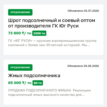
Обновлено 03.07.2026
ПРЕДЛОЖЕНИЕ
Шрот подсолнечный и соевый оптом
от производителя ГК Юг Руси
73 800 ₸/ тн
1000 тн
ГК «ЮГ РУСИ» — крупная агропромышленная группа
компаний с более чем 30-летней историей. Мы
лидеры по производству подсолнечного и соевого
шрота, а также жмыха и масел. Наши клиенты —
Россия и зарубежье, уровень повторных закупок —
93,7%. Предлагаем оптовые поставки прямо с завода:
Обновлено 29.06.2026
* Подсолнечный и соевый шрот и жмых * Упаковка
ПРЕДЛОЖЕНИЕ
мешки, биг бег, навалом * Строгий контроль качества,
Жмых подсолнечника
стабильные поставки круглый год * Опыт экспортных
поставок в десятки стран * Гибкие условия
65 000 ₸/ тн
60 тн
партнерства и собственная логистика Готовы к
долгосрочным контрактам и регулярным поставкам.
ПРОДАЖА ПОДСОЛНЕЧНОГО ЖМЫХА Реализуем
Предлагаем оптом от завода-производителя: *
подсолнечный жмых высокого качества для
Подсолнечный шрот * Соевый шрот * Подсолнечный и
сельскохозяйственных предприятий, фермерских
соевый жмых. Для кого: Оптовые компании,
хозяйств и частных покупателей. Протеин От 15 до
дистрибьюторы, производители продуктов питания,