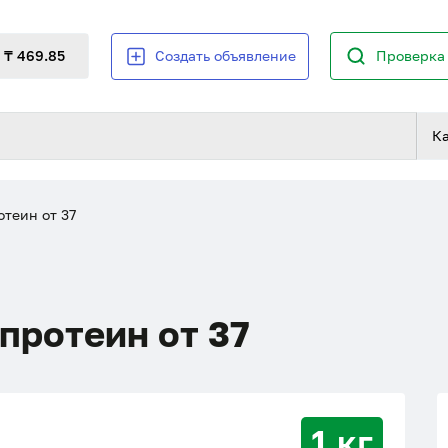
₸ 469.85
Создать объявление
Проверка 
К
теин от 37
протеин от 37
1 кг