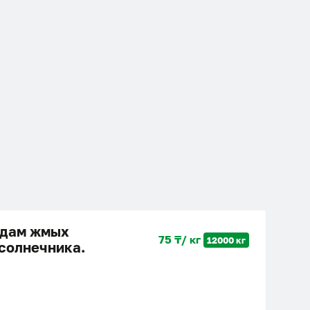
дам жмых
75 ₸/ кг
12000 кг
солнечника.