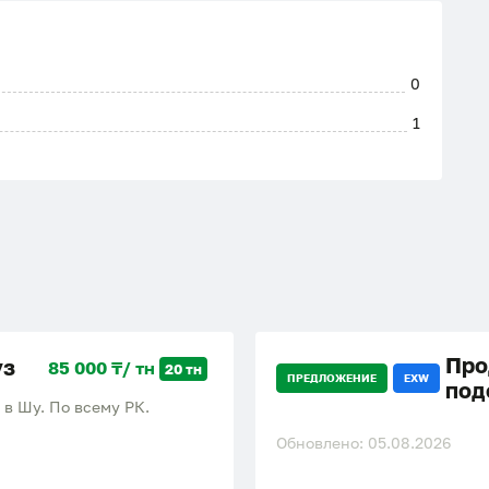
0
1
Про
уз
85 000 ₸/ тн
20 тн
ПРЕДЛОЖЕНИЕ
EXW
под
 в Шу. По всему РК.
Обновлено: 05.08.2026