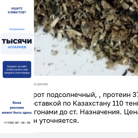
Описание
Шрот подсолнечный, , протеин 37
доставкой по Казахстану 110 те
вагонами до ст. Назначения. Цен
/тн уточняется.