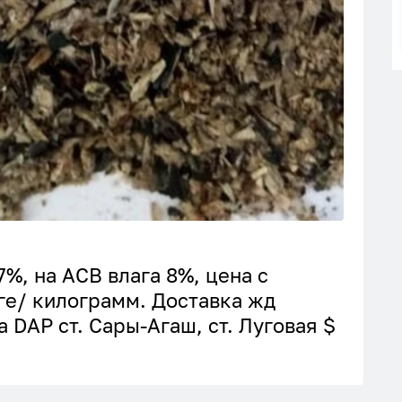
%, на АСВ влага 8%, цена с
нге/ килограмм. Доставка жд
а DAP cт. Сары-Агаш, ст. Луговая $