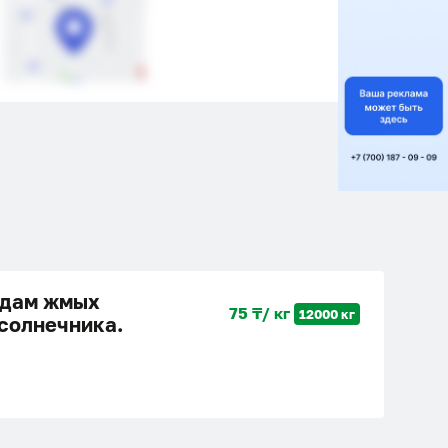
дам жмых
75 ₸/ кг
12000 кг
солнечника.