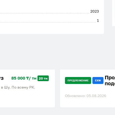
2023
1
Про
уз
85 000 ₸/ тн
20 тн
ПРЕДЛОЖЕНИЕ
EXW
под
 в Шу. По всему РК.
Обновлено: 05.08.2026