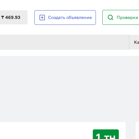
₸ 469.93
Создать объявление
Проверка 
К
1 тн