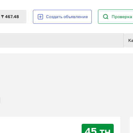
₸ 467.48
Создать объявление
Проверка 
К
й
45 тн