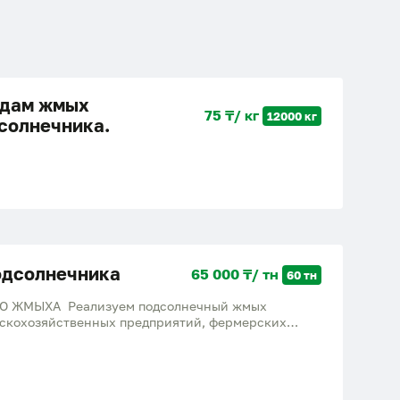
дам жмых
75 ₸/ кг
12000 кг
солнечника.
дсолнечника
65 000 ₸/ тн
60 тн
 ЖМЫХА Реализуем подсолнечный жмых
льскохозяйственных предприятий, фермерских
елей. Протеин От 15 до 20% - 65 тенге. От 30-40% -
тонн. Подходит для кормления КРС, МРС, свиней и
альное фото).