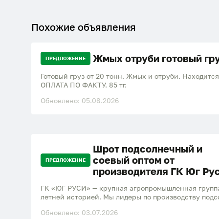
Похожие объявления
Жмых отруби готовый гр
ПРЕДЛОЖЕНИЕ
Готовый груз от 20 тонн. Жмых и отруби. Находится
ОПЛАТА ПО ФАКТУ. 85 тг.
Обновлено: 05.08.2026
Шрот подсолнечный и
соевый оптом от
ПРЕДЛОЖЕНИЕ
производителя ГК Юг Ру
ГК «ЮГ РУСИ» — крупная агропромышленная группа
летней историей. Мы лидеры по производству подс
а также жмыха и масел. Наши клиенты — Россия и 
Обновлено: 03.07.2026
повторных закупок — 93,7%. Предлагаем оптовые по