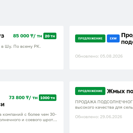
Про
уз
85 000 ₸/ тн
20 тн
ПРЕДЛОЖЕНИЕ
EXW
под
 в Шу. По всему РК.
Обновлено: 05.08.2026
Жмых по
ПРЕДЛОЖЕНИЕ
73 800 ₸/ тн
1000 тн
ПРОДАЖА ПОДСОЛНЕЧНОГО
си
высокого качества для се
хозяйств и частных покупат
 компаний с более чем 30-
Обновлено: 29.06.2026
105 тенге. Насыпом 50-60 
олнечного и соевого шрота,
птицы. На фото образец (ре
зарубежье, уровень
ставки прямо с завода: *