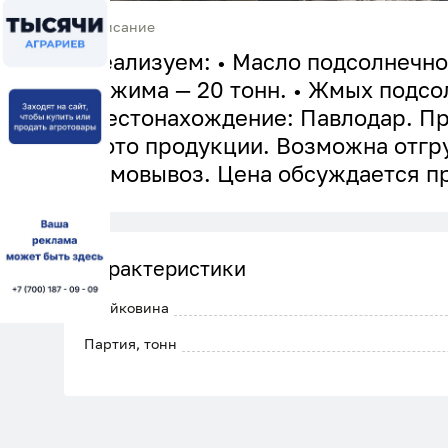
Описание
Реализуем: • Масло подсолнечн
отжима — 20 тонн. • Жмых подсо
Местонахождение: Павлодар. Пр
фото продукции. Возможна отгр
самовывоз. Цена обсуждается пр
Характеристики
Клейковина
Партия, тонн