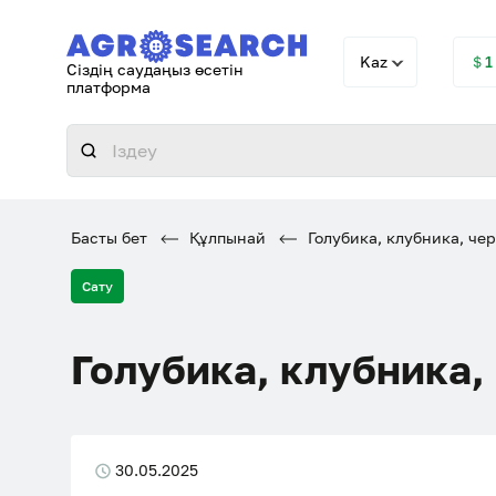
Kaz
＄1
Сіздің саудаңыз өсетін
платформа
Басты бет
Құлпынай
Голубика, клубника, че
Сату
Голубика, клубника,
30.05.2025