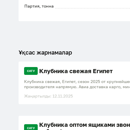
Партия, тонна
Ұқсас жарнамалар
Клубника свежая Египет
САТУ
Клубника свежая, Египет, сезон 2025 от крупнейше
производителя напрямую. Авиа доставка карго, ми
коробок. Коробка 2,5 кг, 10 упаковок по 250 грамм.
Жаңартылды: 12.11.2025
отправкой фото/видео в момент загрузки, поддержк
Sensation. Цены устанавливаются еженедельно. Зво
время. Мы настроены на долгосрочное партнерство
Открыты к обсуждению и вашим идеям.
Клубника оптом ящиками звон
САТУ