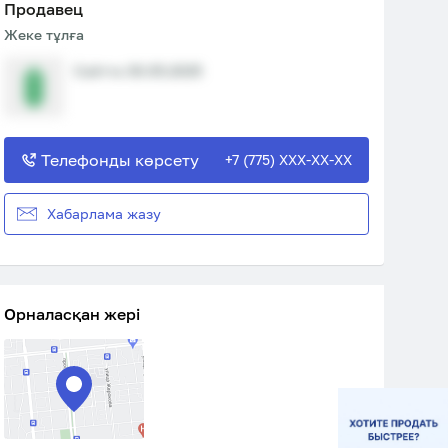
Продавец
Жеке тұлға
Сайтта 30.05.2025
Телефонды көрсету
+7 (775) XXX-XX-XX
Хабарлама жазу
Орналасқан жері