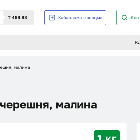
₸ 469.93
Хабарлама жасаңыз
Кон
К
решня, малина
 черешня, малина
1 кг