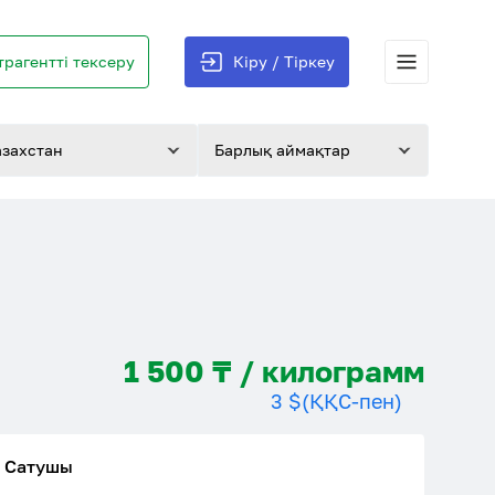
трагентті тексеру
Кіру / Тіркеу
азахстан
Барлық аймақтар
1 500 ₸ / килограмм
3 $
(ҚҚС-пен)
Сатушы