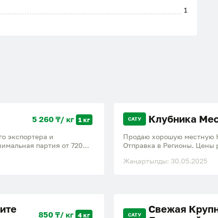
1
Клубника Мес
5 260 ₸/ кг
1 кг
САТУ
го экспортера и
Продаю хорошую местную К
нимальная партия от 720
Отправка в Регионы. Цены 
 Контроль качества с
Жаңартылды: 30.05.2025
а на всех этапах. Сорт
ните, уточняйте, в любое
 и сотрудничество.
ите
Свежая Крупн
850 ₸/ кг
4 кг
САТУ