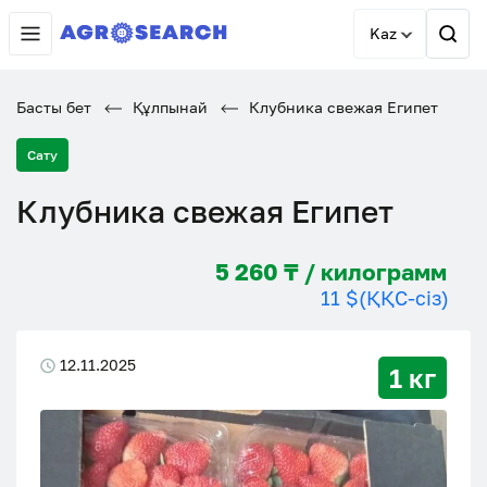
Kaz
Басты бет
Құлпынай
Клубника свежая Египет
Сату
Клубника свежая Египет
5 260 ₸ / килограмм
11 $
(ҚҚС-сіз)
12.11.2025
1 кг