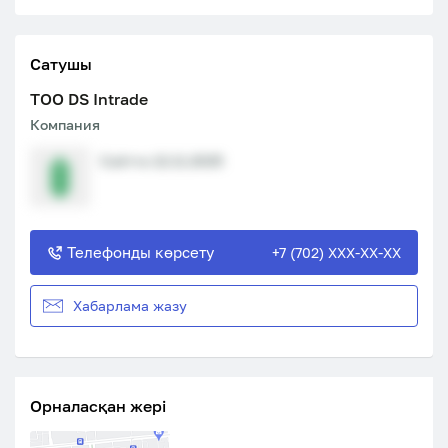
Сатушы
ТОО DS Intrade
Компания
Сайтта 12.11.2025
Телефонды көрсету
+7 (702) XXX-XX-XX
Хабарлама жазу
Орналасқан жері