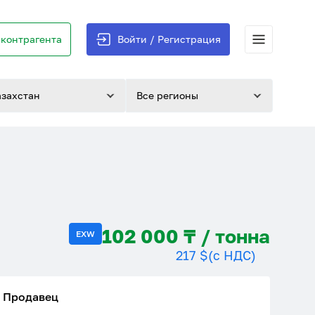
контрагента
Войти / Регистрация
азахстан
Все регионы
102 000 ₸ / тонна
EXW
217 $
(с НДС)
Продавец