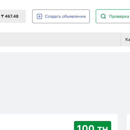
₸ 467.48
Создать объявление
Проверка 
К
100 тн