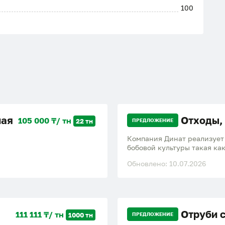
100
ная
Отходы,
105 000 ₸/ тн
22 тн
ПРЕДЛОЖЕНИЕ
Компания Динат реализует
бобовой культуры такая как
3) сечка чечевицы 4) нуто
Обновлено: 10.07.2026
цинка что приносит хороши
отправка по Казахстану и 
Отруби 
111 111 ₸/ тн
1000 тн
ПРЕДЛОЖЕНИЕ