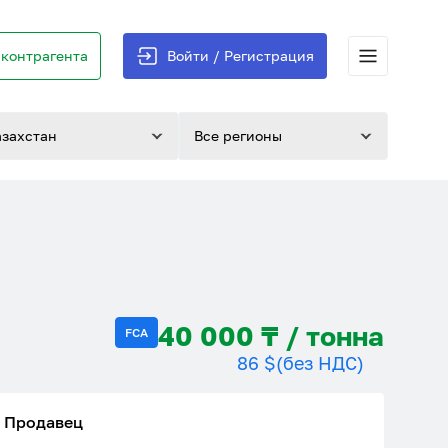
контрагента
Войти / Регистрация
азахстан
Все регионы
40 000 ₸ / тонна
FCA
86 $
(без НДС)
Продавец