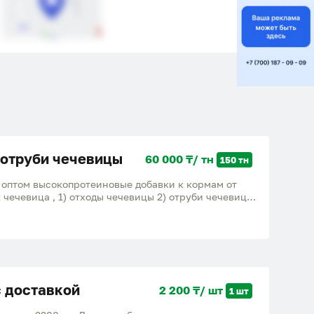
 отруби чечевицы
60 000 ₸/ тн
150 тн
 оптом высокопротеиновые добавки к кормам от
 чечевица , 1) отходы чечевицы 2) отруби чечевицы
вые отходы Большое содержания протеина, белка,
е привесы для откорма Крс лошадей и мрс,
области находимся в Костанае
с доставкой
2 200 ₸/ шт
1 шт