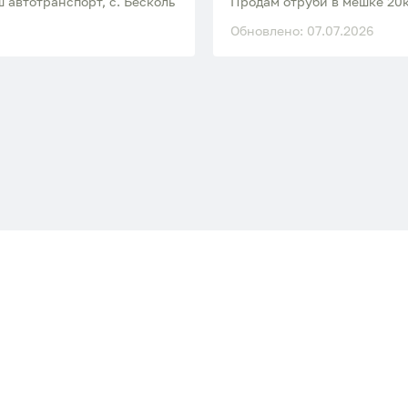
 автотранспорт, с. Бесколь
Продам отруби в мешке 20к
Обновлено: 07.07.2026