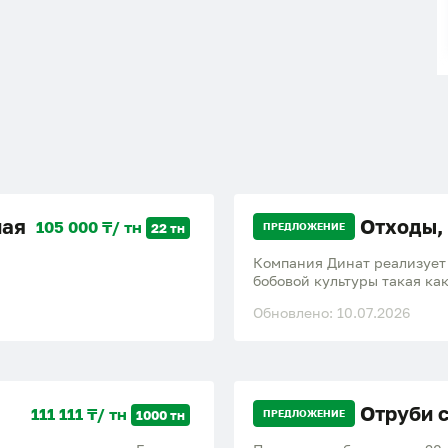
ная
Отходы,
105 000 ₸/ тн
22 тн
ПРЕДЛОЖЕНИЕ
Компания Динат реализует
бобовой культуры такая как
3) сечка чечевицы 4) нуто
Обновлено: 10.07.2026
цинка что приносит хороши
отправка по Казахстану и 
Отруби 
111 111 ₸/ тн
1000 тн
ПРЕДЛОЖЕНИЕ