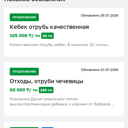
Обновлено 29.07.2026
ПРЕДЛОЖЕНИЕ
Кебек отрубь качественная
105 000 ₸/ тн
22 тн
Качественная отрубь кебек. В наличии 22 тонны .
Обновлено 10.07.2026
ПРЕДЛОЖЕНИЕ
Отходы, отруби чечевицы
60 000 ₸/ тн
150 тн
Компания Динат реализует оптом
высокопротеиновые добавки к кормам от бобовой
культуры такая как чечевица , 1) отходы чечевицы 2)
отруби чечевицы 3) сечка чечевицы 4) нутовые
отходы Большое содержания протеина, белка, цинка
что приносит хорошие привесы для откорма Крс