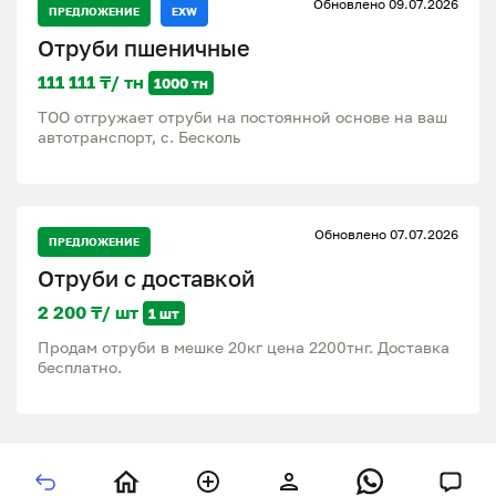
Обновлено 09.07.2026
лошадей и мрс, отправка по Казахстану и области
ПРЕДЛОЖЕНИЕ
EXW
находимся в Костанае
Отруби пшеничные
111 111 ₸/ тн
1000 тн
ТОО отгружает отруби на постоянной основе на ваш
автотранспорт, с. Бесколь
Обновлено 07.07.2026
ПРЕДЛОЖЕНИЕ
Отруби с доставкой
2 200 ₸/ шт
1 шт
Продам отруби в мешке 20кг цена 2200тнг. Доставка
бесплатно.