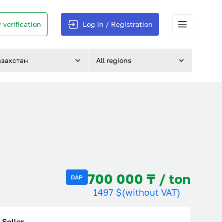
 verification
Log in / Registration
азахстан
All regions
700 000 ₸ / ton
DAP
1497 $
(without VAT)
Seller