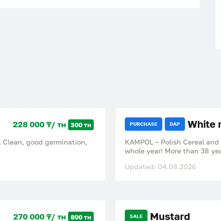
White 
228 000 ₸/ тн
300 тн
PURCHASE
DAP
s. Clean, good germination,
KAMPOL – Polish Cereal and Feed Productio
whole year! More than 38 yea
500 tons myroslawa@kampol
Updated: 04.08.2026
Mustard
270 000 ₸/ тн
800 тн
SALE