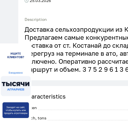
25.03.2026
Description
Доставка сельхозпродукции из Ка
Предлагаем самые конкурентные
доставка от ст. Костанай до скл
Перегруз на терминале в ато, а
включено. Оперативно рассчита
маршрут и объем. 3 7 5 2 9 6 1 3 6
Characteristics
Gluten
Batch, tons