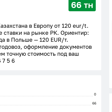
66 тн
захстана в Европу от 120 eur/t.
 ставки на рынке РК. Ориентир:
ада в Польше — 120 EUR/т.
втодовоз, оформление документов
ем точную стоимость под ваш
 7 5 6
0
66