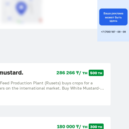
mustard.
286 266 ₸/ тн
500 тн
n Plant (Rusets) buys crops for a
rs on the international market. Buy White Mustard-
ruisec.pl.
180 000 ₸/ тн
300 тн