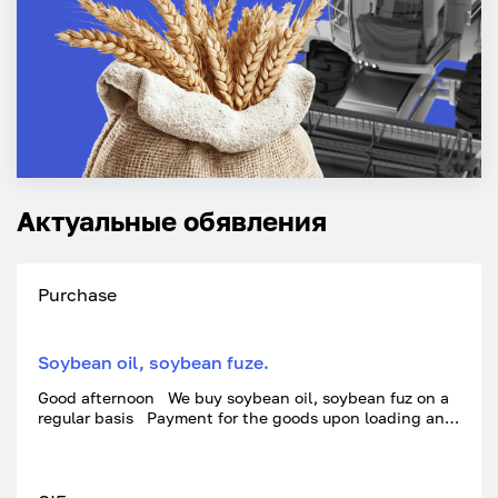
Актуальные обявления
Purchase
Soybean oil, soybean fuze.
Good afternoon We buy soybean oil, soybean fuz on a
regular basis Payment for the goods upon loading and
submission of shipping documents at the seller's
warehouse Transport of railway tanks We conclude a
contract for an annual year and above For all offers,
write to Vatsaap With respect to everyone.