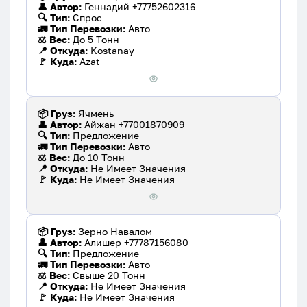
👤 Автор:
Геннадий +77752602316
🔍 Тип:
Спрос
🚛 Тип Перевозки:
Авто
⚖️ Вес:
До 5 Тонн
📍 Откуда:
Kostanay
🚩 Куда:
Azat
📦 Груз:
Ячмень
👤 Автор:
Айжан +77001870909
🔍 Тип:
Предложение
🚛 Тип Перевозки:
Авто
⚖️ Вес:
До 10 Тонн
📍 Откуда:
Не Имеет Значения
🚩 Куда:
Не Имеет Значения
📦 Груз:
Зерно Навалом
👤 Автор:
Алишер +77787156080
🔍 Тип:
Предложение
🚛 Тип Перевозки:
Авто
⚖️ Вес:
Свыше 20 Тонн
📍 Откуда:
Не Имеет Значения
🚩 Куда:
Не Имеет Значения