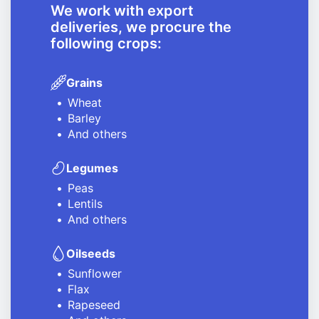
We work with export
deliveries, we procure the
following crops:
03.08.2026, 00:12
Aidarbek Saparov Reviews Major
Agricultural Investment Projects in
Grains
Kostanay Region
Wheat
Barley
31.07.2026, 01:42
And others
Kazakhstan Nears Completion of Winter
Grain Harvest, 1.3 Million Tonnes
Legumes
Collected
Peas
Lentils
And others
Oilseeds
Sunflower
Flax
Rapeseed