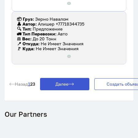
📦 Груз:
Зерно Навалом
👤 Автор:
Алишер +77718344735
🔍 Тип:
Предложение
🚛 Тип Перевозки:
Авто
⚖️ Вес:
До 20 Тонн
📍 Откуда:
Не Имеет Значения
🚩 Куда:
Не Имеет Значения
Назад
1
2
3
Далее
Создать объяв
Our Partners