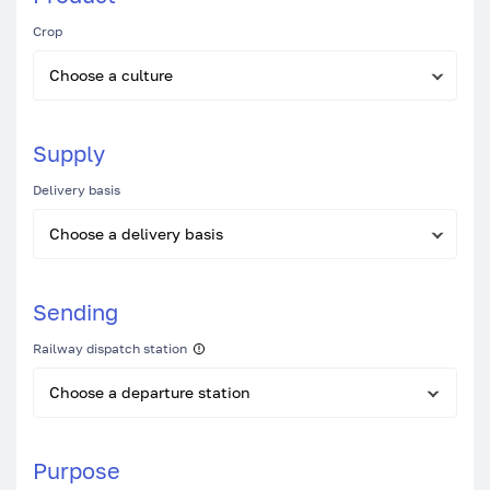
Crop
06.08.2026, 00:18
Choose a culture
Kazakhstan Has Prepared Nearly 20
Million Tonnes of Feed for the Winter
Period
Supply
05.08.2026, 01:14
Delivery basis
Kazakhstan's Agro-Industrial Exports
Reached $7 Billion in 2025
Choose a delivery basis
Sending
05.08.2026, 00:41
Food Production in Kazakhstan
Railway dispatch station
Continues to Increase
Choose a departure station
05.08.2026, 00:05
Kazakhstan Plans to Launch Another 19
Purpose
Dairy Farms by the End of 2026