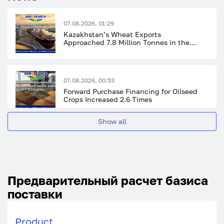
07.08.2026, 01:29
Kazakhstan’s Wheat Exports
Approached 7.8 Million Tonnes in the
First 10 Months of the Season
07.08.2026, 00:53
Forward Purchase Financing for Oilseed
Crops Increased 2.6 Times
Show all
07.08.2026, 00:17
Grain, Pulse and Oilseed Plantings in
Kazakhstan Reached a Record 20.8
Million Hectares
Предварительный расчет базиса
поставки
06.08.2026, 00:54
Rainfall and High Humidity May Slow
the Grain Harvest Campaign in
Product
Kazakhstan