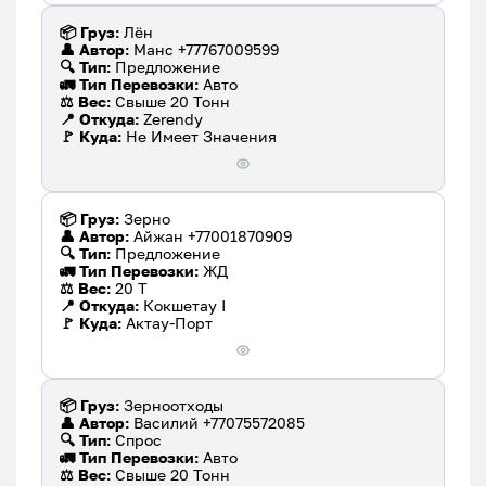
📦 Груз:
Лён
👤 Автор:
Манс +77767009599
🔍 Тип:
Предложение
🚛 Тип Перевозки:
Авто
⚖️ Вес:
Свыше 20 Тонн
📍 Откуда:
Zerendy
🚩 Куда:
Не Имеет Значения
📦 Груз:
Зерно
👤 Автор:
Айжан +77001870909
🔍 Тип:
Предложение
🚛 Тип Перевозки:
ЖД
⚖️ Вес:
20 Т
📍 Откуда:
Кокшетау I
🚩 Куда:
Актау-Порт
📦 Груз:
Зерноотходы
👤 Автор:
Василий +77075572085
🔍 Тип:
Спрос
🚛 Тип Перевозки:
Авто
⚖️ Вес:
Свыше 20 Тонн