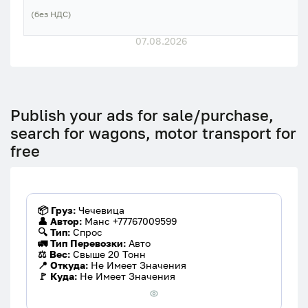
(без НДС)
07.08.2026
Publish your ads for sale/purchase,
search for wagons, motor transport for
free
📦 Груз:
Чечевица
👤 Автор:
Манс +77767009599
🔍 Тип:
Спрос
🚛 Тип Перевозки:
Авто
⚖️ Вес:
Свыше 20 Тонн
📍 Откуда:
Не Имеет Значения
🚩 Куда:
Не Имеет Значения