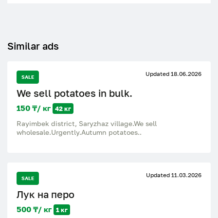
Similar ads
Updated 18.06.2026
SALE
We sell potatoes in bulk.
150 ₸/ кг
42 кг
Rayimbek district, Saryzhaz village.We sell
wholesale.Urgently.Autumn potatoes..
Updated 11.03.2026
SALE
Лук на перо
500 ₸/ кг
1 кг