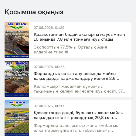
Қосымша оқыңыз
07.08.2026, 01:29
Қазақстаннан бидай экспорты маусымның
10 айында 7,8 млн тоннаға жуықтады
Экспорттың 77,5%-ы Орталық Азия
елдеріне тиесілі
07.08.2026, 00:53
Форвардтық сатып алу аясында майлы
дақылдарды қаржыландыру көлемі 2,6
есеге артты
Келісімшарт жасалған күнбағыс
тұқымының көлемі екі есеге жуық өсіп, 37,8
мың тоннаға жетті
07.08.2026, 00:17
Қазақстанда дәнді, бұршақты және майлы
дақылдар егістігі рекордтық 20,8 млн
гектарға жетті
Фермерлер рапс, зығыр және күнбағыс
алқаптарын ұлғайтып, табыстылығы
жоғары дақылдарға көбірек бет бұруда