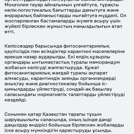
Моңғолия тауар айналымын ұлғайтуға, тұрақты
көлік-логистикалық бағыттарды дамытуға және
өңіраралық байланыстарды нығайтуға мүдделі. Ол
жоспарланған бастамаларды жүзеге асыру үшін
жүйелі бірлескен жұмыстың маңыздылығын атап
өтті.
Келіссөздер барысында фитосанитариялық
қауіпсіздік пен өсімдіктер карантині мәселелеріне
ерекше назар аударылды. Екі елдің құзырлы
органдары ынтымақтастық туралы меморандум
жобасын келісуді жалғастыруда. Құжат
фитосанитариялық жағдай туралы ақпарат
алмасуды, карантиндік зиянды организмдерді
анықтау және диагностикалау бойынша іс-
қимылдарды үйлестіруді, сондай-ақ бақылау
саласындағы нормативтік талаптарды үйлестіруді
көздейді.
Сонымен қатар Қазақстан тарапы тұқым
шаруашылығы саласында, оның ішінде дәнді
дақылдар өндірісі бойынша бірлескен жобаларды
іске асыру мүмкіндігін қарастыруды ұсынды.