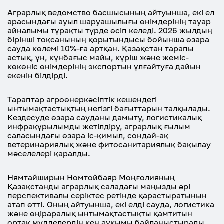
Аграрлық ведомство басшысының айтуынша, екі ел
арасындағы ауыл шаруашылығы өнімдерінің тауар
айналымы тұрақты түрде өсіп келеді. 2026 жылдың
бірінші тоқсанының қорытындысы бойынша өзара
сауда көлемі 10%-ға артқан. Қазақстан тарапы
астық, ұн, күнбағыс майы, күріш және жеміс-
көкөніс өнімдерінің экспортын ұлғайтуға дайын
екенін білдірді.
Тараптар агроөнеркәсіптік кешендегі
ынтымақтастықтың негізгі бағыттарын талқылады.
Кездесуде өзара сауданы дамыту, логистикалық
инфрақұрылымды жетілдіру, аграрлық ғылым
саласындағы өзара іс-қимыл, сондай-ақ
ветеринариялық және фитосанитариялық бақылау
мәселелері қаралды.
Нямтайширын Номтойбаяр Моңғолияның
Қазақстанды аграрлық саладағы маңызды әрі
перспективалы серіктес ретінде қарастыратынын
атап өтті. Оның айтуынша, екі елді сауда, логистика
және өңіраралық ынтымақтастықты қамтитын
ортақ мүдделердің кең ауқымы байланыстырады.