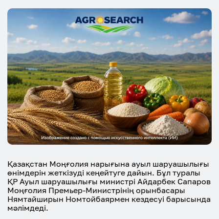
Қазақстан Моңғолия нарығына ауыл шаруашылығы
өнімдерін жеткізуді кеңейтуге дайын. Бұл туралы
ҚР Ауыл шаруашылығы министрі Айдарбек Сапаров
Моңғолия Премьер-Министрінің орынбасары
Нямтайширын Номтойбаярмен кездесуі барысында
мәлімдеді.