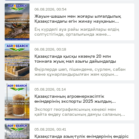
06.08.2026, 00:54
Жауын-шашын мен жоғары ылғалдылық
Қазақстандағы егін жинау науқанын
баяулатуы мүмкін
Ең күрделі ауа райы жағдайлары елдің
солтүстігінде, орталығында және
шығысында күтіледі
06.08.2026, 00:18
Қазақстанда қысқы кезеңге 20 млн
тоннаға жуық мал азығы дайындалды
Өңірлерде шөп, пішендеме, сүрлем, сабан
және құнарландырылған жем қорын
қалыптастыру жалғасуда
05.08.2026, 01:14
Қазақстанның агроөнеркәсіптік
өнімдерінің экспорты 2025 жылдың
қорытындысы бойынша 7 млрд АҚШ
Экспорт географиясының кеңеюі мен
долларына жетті
қайта өңдеу саласының дамуы саланың
экспорттық әлеуетінің өсуіне ықпал етті
05.08.2026, 00:41
Қазақстанда азық-түлік өнімдерінің өндіріс