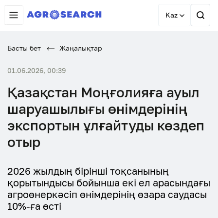
Kaz
Басты бет
Жаңалықтар
01.06.2026, 00:39
Қазақстан Моңғолияға ауыл
шаруашылығы өнімдерінің
экспортын ұлғайтуды көздеп
отыр
2026 жылдың бірінші тоқсанының
қорытындысы бойынша екі ел арасындағы
агроөнеркәсіп өнімдерінің өзара саудасы
10%-ға өсті