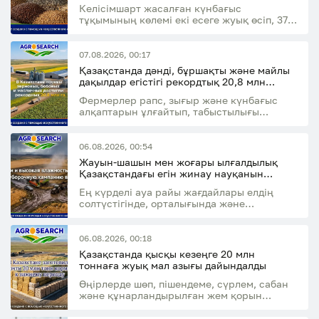
есеге артты
Келісімшарт жасалған күнбағыс
тұқымының көлемі екі есеге жуық өсіп, 37,8
мың тоннаға жетті
07.08.2026, 00:17
Қазақстанда дәнді, бұршақты және майлы
дақылдар егістігі рекордтық 20,8 млн
гектарға жетті
Фермерлер рапс, зығыр және күнбағыс
алқаптарын ұлғайтып, табыстылығы
жоғары дақылдарға көбірек бет бұруда
06.08.2026, 00:54
Жауын-шашын мен жоғары ылғалдылық
Қазақстандағы егін жинау науқанын
баяулатуы мүмкін
Ең күрделі ауа райы жағдайлары елдің
солтүстігінде, орталығында және
шығысында күтіледі
06.08.2026, 00:18
Қазақстанда қысқы кезеңге 20 млн
тоннаға жуық мал азығы дайындалды
Өңірлерде шөп, пішендеме, сүрлем, сабан
және құнарландырылған жем қорын
қалыптастыру жалғасуда