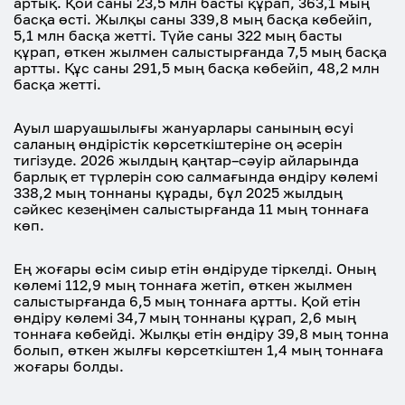
артық. Қой саны 23,5 млн басты құрап, 363,1 мың
басқа өсті. Жылқы саны 339,8 мың басқа көбейіп,
5,1 млн басқа жетті. Түйе саны 322 мың басты
құрап, өткен жылмен салыстырғанда 7,5 мың басқа
артты. Құс саны 291,5 мың басқа көбейіп, 48,2 млн
басқа жетті.
Ауыл шаруашылығы жануарлары санының өсуі
саланың өндірістік көрсеткіштеріне оң әсерін
тигізуде. 2026 жылдың қаңтар–сәуір айларында
барлық ет түрлерін сою салмағында өндіру көлемі
338,2 мың тоннаны құрады, бұл 2025 жылдың
сәйкес кезеңімен салыстырғанда 11 мың тоннаға
көп.
Ең жоғары өсім сиыр етін өндіруде тіркелді. Оның
көлемі 112,9 мың тоннаға жетіп, өткен жылмен
салыстырғанда 6,5 мың тоннаға артты. Қой етін
өндіру көлемі 34,7 мың тоннаны құрап, 2,6 мың
тоннаға көбейді. Жылқы етін өндіру 39,8 мың тонна
болып, өткен жылғы көрсеткіштен 1,4 мың тоннаға
жоғары болды.