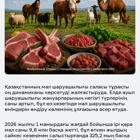
Қазақстанның мал шаруашылығы саласы тұрақты
оң динамиканы көрсетуді жалғастыруда. Елде ауыл
шаруашылығы жануарларының негізгі түрлерінің
саны артып, бұл өз кезегінде мал шаруашылығы
өнімдерін өндіру көлемінің ұлғаюына әсер етуде.
2026 жылғы 1 мамырдағы жағдай бойынша ірі қара
мал саны 9,8 млн басқа жетті, бұл өткен жылдың
сәйкес кезеңімен салыстырғанда 325,2 мың басқа