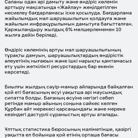
Саланы одан әрі дамыту және өндіріс көлемін
арттыру мақсатында «Жайлау» жеңілдетілген
несиелеу бағдарламасы іске қосылуда. Бағдарлама
жайылымдық мал шаруашылығын қолдауға және
жайылым инфрақұрылымын дамытуға бағытталған.
Қаржыландыру жылдық 6% мөлшерлемемен 10
жылға дейін беріледі.
Өндіріс көлемінің артуы мал шаруашылығының
тұрақты дамуын, шаруашылықтардың өндірістік
әлеуетінің нығаюын және ішкі нарықты қамтамасыз
ету үшін жеткілікті ресурстардың бар екенін
көрсетеді.
Биылғы жылдың сәуір-мамыр айларында байқалған
қой еті бағасының өсуі уақытша әрі маусымдық
сипатта болды. Бағаның өсуіне негізгі себеп
ретінде мамыр айының соңына сәйкес келген
Құрбан айт мерекесі қарсаңындағы және мереке
кезіндегі дәстүрлі сұраныстың артуы аталады.
Ұлттық статистика бюросының мәліметінше, қазіргі
уақытта ел бойынша қой етінің орташа бағасы