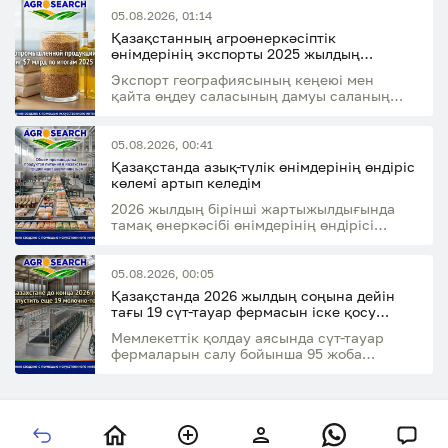
05.08.2026, 01:14
Қазақстанның агроөнеркәсіптік
өнімдерінің экспорты 2025 жылдың
қорытындысы бойынша 7 млрд АҚШ
Экспорт географиясының кеңеюі мен
долларына жетті
қайта өңдеу саласының дамуы саланың
экспорттық әлеуетінің өсуіне ықпал етті
05.08.2026, 00:41
Қазақстанда азық-түлік өнімдерінің өндіріс
көлемі артып келедім
2026 жылдың бірінші жартыжылдығында
тамақ өнеркәсібі өнімдерінің өндірісі
өткен жылдың сәйкес кезеңімен
салыстырғанда 14,7%-ға өсті
05.08.2026, 00:05
Қазақстанда 2026 жылдың соңына дейін
тағы 19 сүт-тауар фермасын іске қосу
жоспарлануда
Мемлекеттік қолдау аясында сүт-тауар
фермаларын салу бойынша 95 жоба
қаржыландырылды