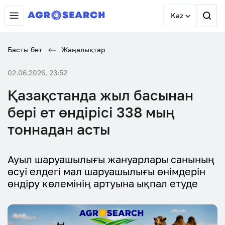
Kaz
Басты бет
Жаңалықтар
02.06.2026, 23:52
Қазақстанда жыл басынан
бері ет өндірісі 338 мың
тоннадан асты
Ауыл шаруашылығы жануарлары санының
өсуі елдегі мал шаруашылығы өнімдерін
өндіру көлемінің артуына ықпал етуде