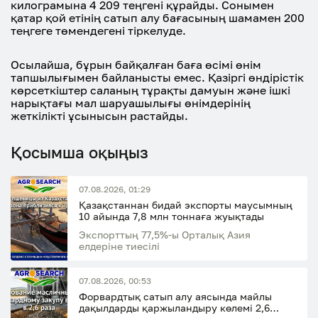
килограмына 4 209 теңгені құрайды. Сонымен
қатар қой етінің сатып алу бағасының шамамен 200
теңгеге төмендегені тіркелуде.
Осылайша, бұрын байқалған баға өсімі өнім
тапшылығымен байланысты емес. Қазіргі өндірістік
көрсеткіштер саланың тұрақты дамуын және ішкі
нарықтағы мал шаруашылығы өнімдерінің
жеткілікті ұсынысын растайды.
Қосымша оқыңыз
07.08.2026, 01:29
Қазақстаннан бидай экспорты маусымның
10 айында 7,8 млн тоннаға жуықтады
Экспорттың 77,5%-ы Орталық Азия
елдеріне тиесілі
07.08.2026, 00:53
Форвардтық сатып алу аясында майлы
дақылдарды қаржыландыру көлемі 2,6