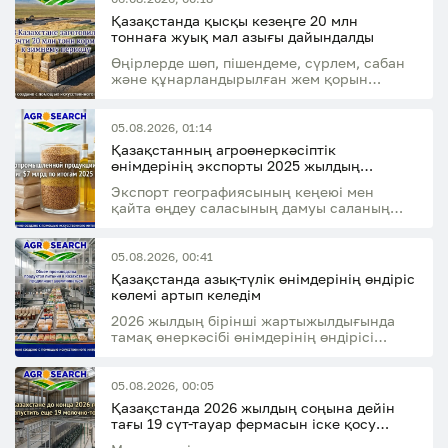
Қазақстанда қысқы кезеңге 20 млн
тоннаға жуық мал азығы дайындалды
Өңірлерде шөп, пішендеме, сүрлем, сабан
және құнарландырылған жем қорын
қалыптастыру жалғасуда
05.08.2026, 01:14
Қазақстанның агроөнеркәсіптік
өнімдерінің экспорты 2025 жылдың
қорытындысы бойынша 7 млрд АҚШ
Экспорт географиясының кеңеюі мен
долларына жетті
қайта өңдеу саласының дамуы саланың
экспорттық әлеуетінің өсуіне ықпал етті
05.08.2026, 00:41
Қазақстанда азық-түлік өнімдерінің өндіріс
көлемі артып келедім
2026 жылдың бірінші жартыжылдығында
тамақ өнеркәсібі өнімдерінің өндірісі
өткен жылдың сәйкес кезеңімен
салыстырғанда 14,7%-ға өсті
05.08.2026, 00:05
Қазақстанда 2026 жылдың соңына дейін
тағы 19 сүт-тауар фермасын іске қосу
жоспарлануда