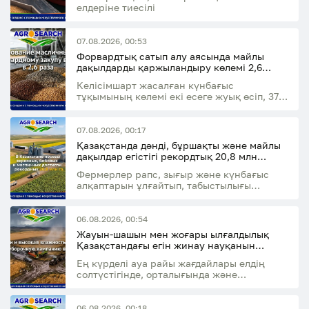
елдеріне тиесілі
07.08.2026, 00:53
Форвардтық сатып алу аясында майлы
дақылдарды қаржыландыру көлемі 2,6
есеге артты
Келісімшарт жасалған күнбағыс
тұқымының көлемі екі есеге жуық өсіп, 37,8
мың тоннаға жетті
07.08.2026, 00:17
Қазақстанда дәнді, бұршақты және майлы
дақылдар егістігі рекордтық 20,8 млн
гектарға жетті
Фермерлер рапс, зығыр және күнбағыс
алқаптарын ұлғайтып, табыстылығы
жоғары дақылдарға көбірек бет бұруда
06.08.2026, 00:54
Жауын-шашын мен жоғары ылғалдылық
Қазақстандағы егін жинау науқанын
баяулатуы мүмкін
Ең күрделі ауа райы жағдайлары елдің
солтүстігінде, орталығында және
шығысында күтіледі
06.08.2026, 00:18