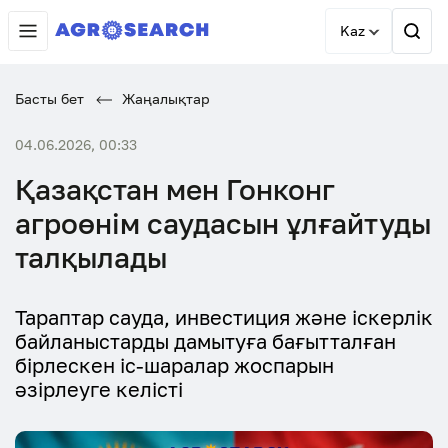
Kaz
Басты бет
Жаңалықтар
04.06.2026, 00:33
Қазақстан мен Гонконг
агроөнім саудасын ұлғайтуды
талқылады
Тараптар сауда, инвестиция және іскерлік
байланыстарды дамытуға бағытталған
бірлескен іс-шаралар жоспарын
әзірлеуге келісті