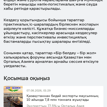
беретін маңызды көлік-логистикалық және сауда
хабы ретінде қарастырылады.
Кездесу қорытындысы бойынша тараптар
практикалық іс-шаралардың бірлескен жоспарын
әзірлеуге келісті. Құжатқа бизнес-миссияларды
ұйымдастыру, кәсіпкерлер арасында кездесулер
өткізу және перспективалы инвестициялық
бастамаларды пысықтау шаралары енгізіледі.
Сонымен қатар, тараптар «Бір белдеу – бір жол»
халықаралық форумы аясында Қазақстан мен
Орталық Азияға арналған арнайы сессия өткізуге
уағдаласты.
Қосымша оқыңыз
07.08.2026, 01:29
Қазақстаннан бидай экспорты маусымның
10 айында 7,8 млн тоннаға жуықтады
Экспорттың 77,5%-ы Орталық Азия