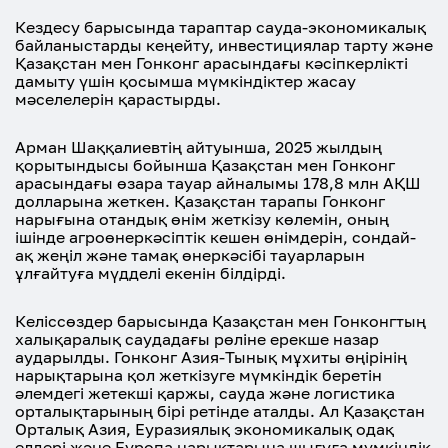
Кездесу барысында тараптар сауда-экономикалық
байланыстарды кеңейту, инвестициялар тарту және
Қазақстан мен Гонконг арасындағы кәсіпкерлікті
дамыту үшін қосымша мүмкіндіктер жасау
мәселелерін қарастырды.
Арман Шаққалиевтің айтуынша, 2025 жылдың
қорытындысы бойынша Қазақстан мен Гонконг
арасындағы өзара тауар айналымы 178,8 млн АҚШ
долларына жеткен. Қазақстан тарапы Гонконг
нарығына отандық өнім жеткізу көлемін, оның
ішінде агроөнеркәсіптік кешен өнімдерін, сондай-
ақ жеңіл және тамақ өнеркәсібі тауарларын
ұлғайтуға мүдделі екенін білдірді.
Келіссөздер барысында Қазақстан мен Гонконгтың
халықаралық саудадағы рөліне ерекше назар
аударылды. Гонконг Азия-Тынық мұхиты өңірінің
нарықтарына қол жеткізуге мүмкіндік беретін
әлемдегі жетекші қаржы, сауда және логистика
орталықтарының бірі ретінде аталды. Ал Қазақстан
Орталық Азия, Еуразиялық экономикалық одақ
елдері және Еуропа нарықтарына шығуға мүмкіндік