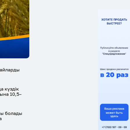
дайларды
а күздік
ына 10,5–
ры болады
а