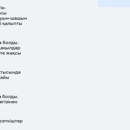
ік-
асы
жауын-шашын
і қалыпты
а болды.
дақылдар
өте жақсы
сатысында
дайы
а болды.
гізінен
рсеткіштер