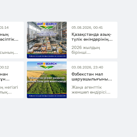
01:14
05.08.2026, 00:41
нның
Қазақстанда азық-
әсіптік
түлік өнімдерінің
ің
өндіріс көлемі
2026 жылдың
2025
артып келедім
ясының
бірінші
н қайта
жартыжылдығында
ысы
ласының
тамақ өнеркәсібі
 млрд
ланың
өнімдерінің
00:12
03.08.2026, 23:40
арына
қ
өндірісі өткен
ннан
Өзбекстан мал
 өсуіне
жылдың сәйкес
 ұн
шаруашылығының
кезеңімен
13,9 млн
жемшөп базасын
салыстырғанда
ң негізгі
Жаңа агенттік
етті
дамытуды
14,7%-ға өсті
алық
жемшөп өндірісін
күшейтеді
рі мен
дамытуға, мал
басын көбейтуге
ының
және қайта өңдеу
саласын қолдауға
з етілді
жауап береді