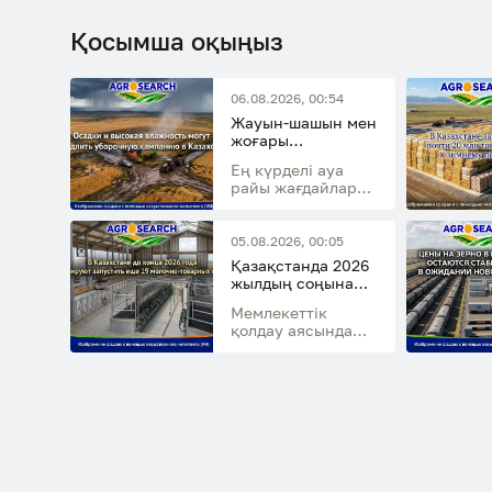
Қосымша оқыңыз
06.08.2026, 00:54
Жауын-шашын мен
жоғары
ылғалдылық
Ең күрделі ауа
Қазақстандағы
райы жағдайлары
егін жинау
елдің
науқанын
солтүстігінде,
баяулатуы мүмкін
орталығында және
05.08.2026, 00:05
шығысында
Қазақстанда 2026
күтіледі
жылдың соңына
дейін тағы 19 сүт-
Мемлекеттік
тауар фермасын
қолдау аясында
іске қосу
сүт-тауар
жоспарлануда
фермаларын салу
бойынша 95 жоба
қаржыландырылды