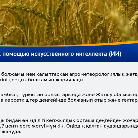
йы болжамы мен қалыптасқан агрометеорологиялық жағ
лігінің соңғы болжамын жариялады.
амбыл, Түркістан облыстарында және Жетісу облысынд
ша көрсеткіштер деңгейінде болжанып отыр және гектар
ік бидай өнімділігі көпжылдық орташа деңгейден жоға
3,7 центнерге жетуі мүмкін. Өңірдің қалған аудандарынд
лжануда.