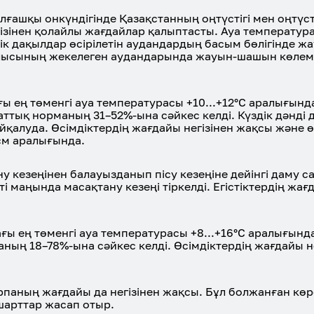
ғашқы онкүндігінде Қазақстанның оңтүстігі мен оңтүст
ізінен қолайлы жағдайлар қалыптасты. Ауа температур
ік дақылдар өсірілетін аудандардың басым бөлігінде 
блысының жекелеген аудандарында жауын-шашын көлем
 ең төменгі ауа температурасы +10...+12°С аралығынд
ттық норманың 31–52%-ына сәйкес келді. Күздік дәнді 
байқалуда. Өсімдіктердің жағдайы негізінен жақсы және 
 см аралығында.
у кезеңінен балауызданып пісу кезеңіне дейінгі даму 
 маңында масақтану кезеңі тіркелді. Егістіктердің жағ
ы ең төменгі ауа температурасы +8...+16°С аралығынд
ың 18–78%-ына сәйкес келді. Өсімдіктердің жағдайы не
арпаның жағдайы да негізінен жақсы. Бұл болжанған кө
шарттар жасап отыр.