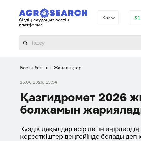
Kaz
＄1
Сіздің саудаңыз өсетін
платформа
Басты бет
Жаңалықтар
15.06.2026, 23:54
Қазгидромет 2026 жы
болжамын жарияла
Күздік дақылдар өсірілетін өңірлерді
көрсеткіштер деңгейінде болады деп 