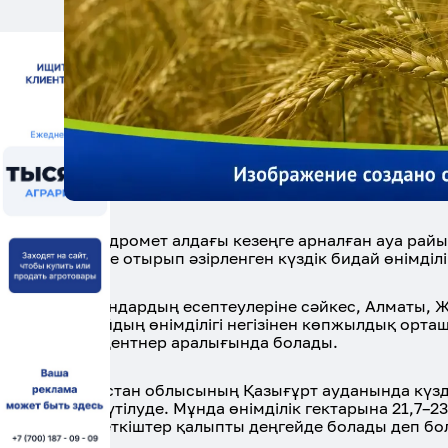
Қазгидромет алдағы кезеңге арналған ауа ра
ескере отырып әзірленген күздік бидай өнімді
Мамандардың есептеулеріне сәйкес, Алматы, Ж
бидайдың өнімділігі негізінен көпжылдық орта
22,8 центнер аралығында болады.
Түркістан облысының Қазығұрт ауданында күзд
деп күтілуде. Мұнда өнімділік гектарына 21,7–2
көрсеткіштер қалыпты деңгейде болады деп бо