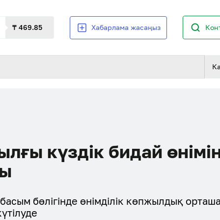
₸ 469.85
Хабарлама жасаңыз
Кон
К
лғы күздік бидай өнімін
ды
ң басым бөлігінде өнімділік көпжылдық орташ
күтілуде