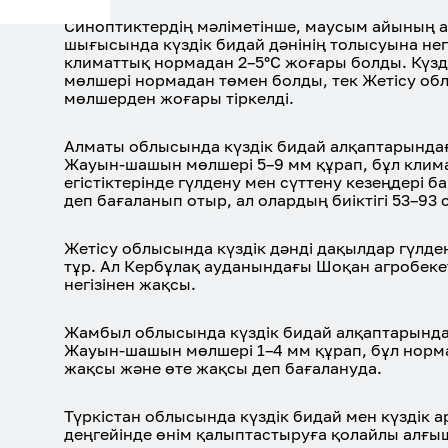
Синоптиктердің мәліметінше, маусым айының ал
шығысында күздік бидай дәнінің толысуына нег
климаттық нормадан 2–5°С жоғары болды. Күзд
мөлшері нормадан төмен болды, тек Жетісу о
мөлшерден жоғары тіркелді.
Алматы облысында күздік бидай алқаптарындағы
Жауын-шашын мөлшері 5–9 мм құрап, бұл клима
егістіктерінде гүлдену мен сүттену кезеңдері 
деп бағаланып отыр, ал олардың биіктігі 53–93
Жетісу облысында күздік дәнді дақылдар гүлден
тұр. Ал Кербұлақ ауданындағы Шоқан агробекеті
негізінен жақсы.
Жамбыл облысында күздік бидай алқаптарындағ
Жауын-шашын мөлшері 1–4 мм құрап, бұл норман
жақсы және өте жақсы деп бағалануда.
Түркістан облысында күздік бидай мен күздік 
деңгейінде өнім қалыптастыруға қолайлы алғы