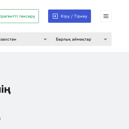
трагентті тексеру
Кіру / Тіркеу
азахстан
Барлық аймақтар
ің
а