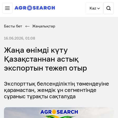
Kaz
Басты бет
Жаңалықтар
16.06.2026, 01:08
Жаңа өнімді күту
Қазақстаннан астық
экспортын тежеп отыр
Экспорттық белсенділіктің төмендеуіне
қарамастан, жемдік ұн сегментінде
сұраныс тұрақты сақталуда