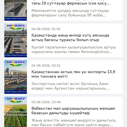
тағы 19 сүт-тауар фермасын іске қосу
жоспарлануда
Мемлекеттік қолдау аясында сүт-тауар
фермаларын салу бойынша 95 жоба
қаржыландырылды
04.08.2026, 01:02
Қазақстанда жаңа өнімді күту аясында
астық бағасы тұрақты болып отыр
Қытай тарапынан қызығушылықтың артуы
нарықтағы жалпы төмен белсенділікке
қарамастан жемдік ұн сегментін қолдады
04.08.2026, 00:12
Қазақстаннан астық пен ұн экспорты 13,9
млн тоннаға жетті
Экспорттың негізгі өсімі Орталық Азия
елдері мен Ауғанстан нарықтарының
есебінен қамтамасыз етілді
03.08.2026, 23:40
Өзбекстан мал шаруашылығының жемшөп
базасын дамытуды күшейтеді
Жаңа агенттік жемшөп өндірісін дамытуға,
мал басын көбейтуге және қайта өңдеу