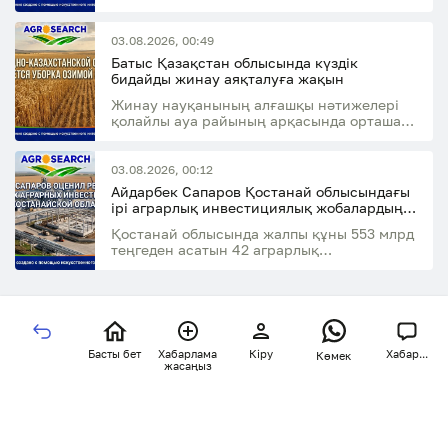
саласын қолдауға жауап береді
03.08.2026, 00:49
Батыс Қазақстан облысында күздік
бидайды жинау аяқталуға жақын
Жинау науқанының алғашқы нәтижелері
қолайлы ауа райының арқасында орташа
көпжылдық көрсеткіштерден жоғары
өнімділікті көрсетті
03.08.2026, 00:12
Айдарбек Сапаров Қостанай облысындағы
ірі аграрлық инвестициялық жобалардың
жүзеге асырылуын бағалады
Қостанай облысында жалпы құны 553 млрд
теңгеден асатын 42 аграрлық
инвестициялық жоба жүзеге асырылуда
Басты бет
Хабарлама
Кіру
Хабар...
Көмек
жасаңыз