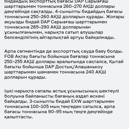
бидайдың экспорттық бағасы DAP Сарыағаш
шарттарымен тоннасына 260–270 АҚШ доллары
деңгейінде сақталды. 4-сыныпты бидайдың бағасы
тоннасына 250–260 АҚШ долларын құрады. Жоғары
ақуызды бидай DAP Сарыағаш шарттарымен
тоннасына 285–290 АҚШ долларынан
ұсынылғанымен, нарықта сатып алушылар
белсенділігінің айтарлықтай артуы байқалмады.
Арпа сегментінде де экспорттық сауда баяу болды.
FOB Ақтау бағыты бойынша бағалар тоннасына
250–255 АҚШ доллары аралығында сақталса, Қытай
бағыты бойынша DAP Достық/Алашанькоу
шарттарымен шамамен тоннасына 240 АҚШ
долларын құрады.
Ішкі нарықта сапалы астық ұсынысының шектеулі
болуына байланысты бағаның аздап өскені
байқалды. 3-сыныпты бидай EXW шарттарымен
тоннасына 100–105 мың теңгеден сатылса, арпа
бағасы тоннасына 90–95 мың теңге деңгейінде
қалыптасты.