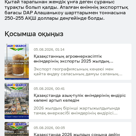
Қытай тарапынан жемдік ұнға деген сұраныс
тұрақты болып қалды. Аталған өнімнің экспорттық
бағасы DAP Алашанькоу шарттарымен тоннасына
250–255 АҚШ доллары деңгейінде болды.
Қосымша оқыңыз
05.08.2026, 01:14
Қазақстанның агроөнеркәсіптік
өнімдерінің экспорты 2025 жылдың
қорытындысы бойынша 7 млрд АҚШ
Экспорт географиясының кеңеюі мен
долларына жетті
қайта өңдеу саласының дамуы саланың
экспорттық әлеуетінің өсуіне ықпал етті
05.08.2026, 00:41
Қазақстанда азық-түлік өнімдерінің өндіріс
көлемі артып келедім
2026 жылдың бірінші жартыжылдығында
тамақ өнеркәсібі өнімдерінің өндірісі
өткен жылдың сәйкес кезеңімен
салыстырғанда 14,7%-ға өсті
05.08.2026, 00:05
Қазақстанда 2026 жылдың соңына дейін