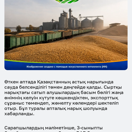
Өткен аптада Қазақстанның астық нарығында
сауда белсенділігі төмен деңгейде қалды. Сыртқы
нарықтағы сатып алушылардың басым бөлігі жаңа
өнімнің келуін күтуге көшкендіктен, экспорттық
сұраныс төмендеп, жөнелту көлемдері шектеліп
отыр. Бұл туралы апталық нарық шолуында
хабарланды.
Сарапшылардың мәліметінше, 3-сыныпты