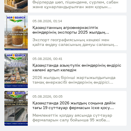
Өңірлерде шөп, пішендеме, сүрлем, сабан
және құнарландырылған жем қорын
қалыптастыру жалғасуда
05.08.2026, 01:14
Қазақстанның агроөнеркәсіптік
өнімдерінің экспорты 2025 жылдың
қорытындысы бойынша 7 млрд АҚШ
Экспорт географиясының кеңеюі мен
долларына жетті
қайта өңдеу саласының дамуы саланың
экспорттық әлеуетінің өсуіне ықпал етті
05.08.2026, 00:41
Қазақстанда азық-түлік өнімдерінің өндіріс
көлемі артып келедім
2026 жылдың бірінші жартыжылдығында
тамақ өнеркәсібі өнімдерінің өндірісі
өткен жылдың сәйкес кезеңімен
салыстырғанда 14,7%-ға өсті
05.08.2026, 00:05
Қазақстанда 2026 жылдың соңына дейін
тағы 19 сүт-тауар фермасын іске қосу
жоспарлануда
Мемлекеттік қолдау аясында сүт-тауар
фермаларын салу бойынша 95 жоба
қаржыландырылды