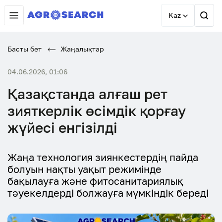
Kaz
Басты бет
Жаңалықтар
04.06.2026, 01:06
Қазақстанда алғаш рет
зияткерлік өсімдік қорғау
жүйесі енгізілді
Жаңа технология зиянкестердің пайда
болуын нақты уақыт режимінде
бақылауға және фитосанитариялық
тәуекелдерді болжауға мүмкіндік береді