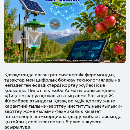
Қазақстанда алғаш рет зияткерлік феромондық
тұзақтар мен цифрлық болжау технологияларына
негізделген өсімдіктерді қорғау жүйесі іске
қосылды. Пилоттық жоба Алматы облысындағы
«Диқан» шаруа қожалығының алма бағында Ж.
Жиембаев атындағы Қазақ өсімдік қорғау және
карантині ғылыми-зерттеу институтының ғылыми-
зерттеу және ғылыми-техникалық қызмет
нәтижелерін коммерцияландыру жобасы аясында
қытайлық серіктестермен бірлесіп жүзеге
асырылуда.