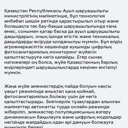
Қазақстан Республикасы Ауыл шаруашылығы
министрлігінің мәліметінше, бұл технология
әмбебап шешім ретінде қарастырылып отыр және
болашақта тек бау-бақша шаруашылығында ғана
емес, сонымен қатар басқа да ауыл шаруашылығы
дақылдарын, оның ішінде егістік және техникалық
дақылдарды өсіруде қолданылуы мүмкін. Бұл елдің
агроөнеркәсіптік кешенінде ауқымды цифрлық
фитосанитариялық мониторинг жүйесін
қалыптастыруға негіз қалайды. Егер сынақ
нәтижелері оң болса, жүйе Қазақстанның барлық
өңірлеріндегі шаруашылықтарда кеңінен енгізілуі
мүмкін.
Жаңа жүйе зиянкестердің пайда болуын нақты
уақыт режимінде анықтап қана қоймай,
фитосанитариялық болжау үшін де негіз
қалыптастырады. Зияткерлік тұзақтардан алынған
мәліметтер автоматты түрде онлайн режимде
жіберіліп, зиянкестер популяциясының өзгеру
динамикасын бақылауға және цифрлық модельдер
негізінде жағдайдың одан әрі дамуын болжауға
мүмкіндік береді.