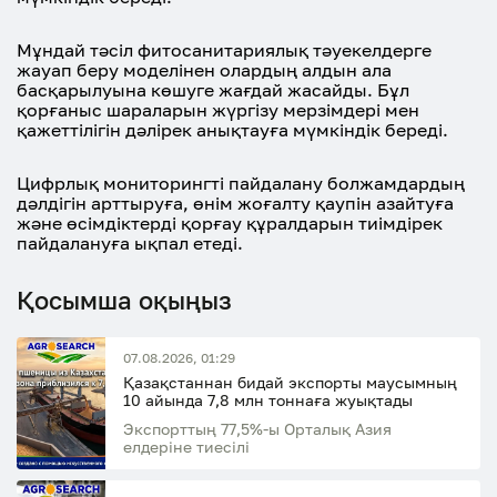
Мұндай тәсіл фитосанитариялық тәуекелдерге
жауап беру моделінен олардың алдын ала
басқарылуына көшуге жағдай жасайды. Бұл
қорғаныс шараларын жүргізу мерзімдері мен
қажеттілігін дәлірек анықтауға мүмкіндік береді.
Цифрлық мониторингті пайдалану болжамдардың
дәлдігін арттыруға, өнім жоғалту қаупін азайтуға
және өсімдіктерді қорғау құралдарын тиімдірек
пайдалануға ықпал етеді.
Қосымша оқыңыз
07.08.2026, 01:29
Қазақстаннан бидай экспорты маусымның
10 айында 7,8 млн тоннаға жуықтады
Экспорттың 77,5%-ы Орталық Азия
елдеріне тиесілі