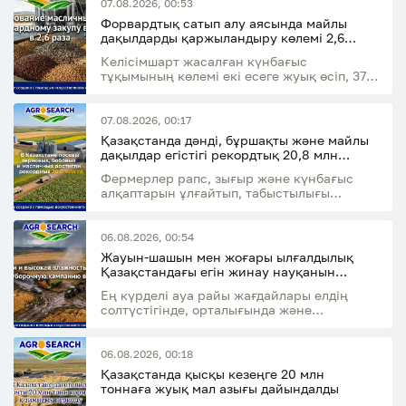
07.08.2026, 00:53
Форвардтық сатып алу аясында майлы
дақылдарды қаржыландыру көлемі 2,6
есеге артты
Келісімшарт жасалған күнбағыс
тұқымының көлемі екі есеге жуық өсіп, 37,8
мың тоннаға жетті
07.08.2026, 00:17
Қазақстанда дәнді, бұршақты және майлы
дақылдар егістігі рекордтық 20,8 млн
гектарға жетті
Фермерлер рапс, зығыр және күнбағыс
алқаптарын ұлғайтып, табыстылығы
жоғары дақылдарға көбірек бет бұруда
06.08.2026, 00:54
Жауын-шашын мен жоғары ылғалдылық
Қазақстандағы егін жинау науқанын
баяулатуы мүмкін
Ең күрделі ауа райы жағдайлары елдің
солтүстігінде, орталығында және
шығысында күтіледі
06.08.2026, 00:18
Қазақстанда қысқы кезеңге 20 млн
тоннаға жуық мал азығы дайындалды